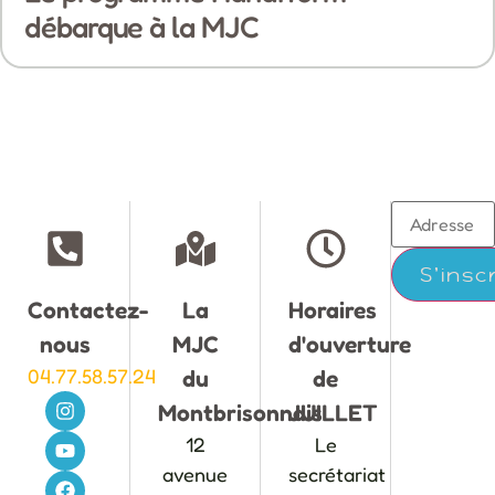
débarque à la MJC
Contactez-
La
Horaires
nous
MJC
d'ouverture
04.77.58.57.24
du
de
Montbrisonnais
JUILLET
12
Le
avenue
secrétariat