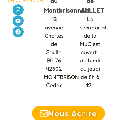
04.77.58.57.24
du
de
Montbrisonnais
JUILLET
12
Le
avenue
secrétariat
Charles
de la
de
MJC est
Gaulle,
ouvert :
BP 76
du lundi
42602
au jeudi
MONTBRISON
de 8h à
Cedex
12h
Nous écrire