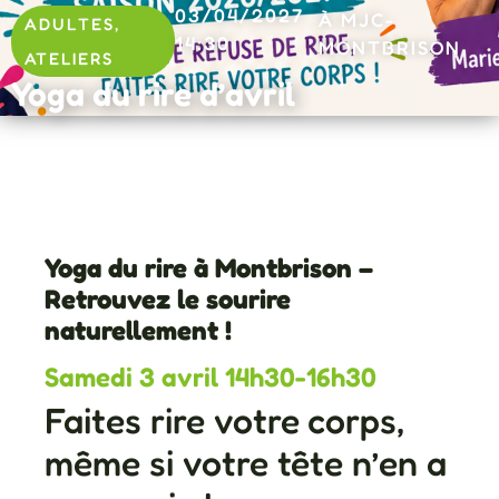
03/04/2027
À MJC-
ADULTES
,
14:30
MONTBRISON
ATELIERS
Yoga du rire d’avril
Yoga du rire à Montbrison –
Retrouvez le sourire
naturellement !
Samedi 3 avril 14h30-16h30
Faites rire votre corps,
même si votre tête n’en a