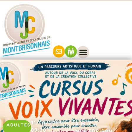
11/10/2026
À MJC-
ADULTES
09:30
MONTBRISON