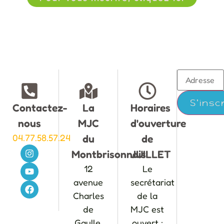
Contactez-
La
Horaires
nous
MJC
d'ouverture
04.77.58.57.24
du
de
Montbrisonnais
JUILLET
12
Le
avenue
secrétariat
Charles
de la
de
MJC est
Gaulle,
ouvert :