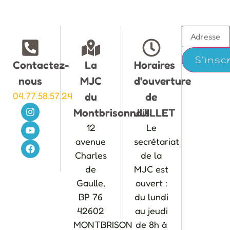
Contactez-
La
Horaires
nous
MJC
d'ouverture
04.77.58.57.24
du
de
Montbrisonnais
JUILLET
12
Le
avenue
secrétariat
Charles
de la
de
MJC est
Gaulle,
ouvert :
BP 76
du lundi
42602
au jeudi
MONTBRISON
de 8h à