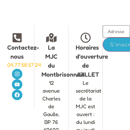
Contactez-
La
Horaires
nous
MJC
d'ouverture
04.77.58.57.24
du
de
Montbrisonnais
JUILLET
12
Le
avenue
secrétariat
Charles
de la
de
MJC est
Gaulle,
ouvert :
BP 76
du lundi
42602
au jeudi