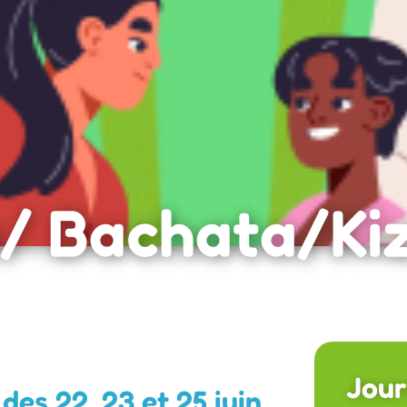
a/ Bachata/K
Jour
des 22, 23 et 25 juin