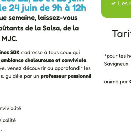
Les 
le 24 juin de 9h à 12h
ue semaine, laissez-vous
ûtants de la Salsa, de la
Tarif
a MJC.
ines SBK
s’adresse à tous ceux qui
*pour les 
 ambiance chaleureuse et conviviale
.
Savigneux,
é·e, venez découvrir ou approfondir les
s, guidé·e par un
professeur passionné
animé par
nvivialité
sicalité