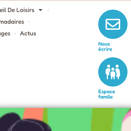
il De Loisirs
omadaires
ages
Actus
Nous
écrire
Espace
famile