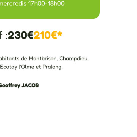
mercredis 17h00-18h00
 :
230€
210€*
habitants de Montbrison, Champdieu,
 Ecotay l’Olme et Pralong.
Geoffrey JACOB