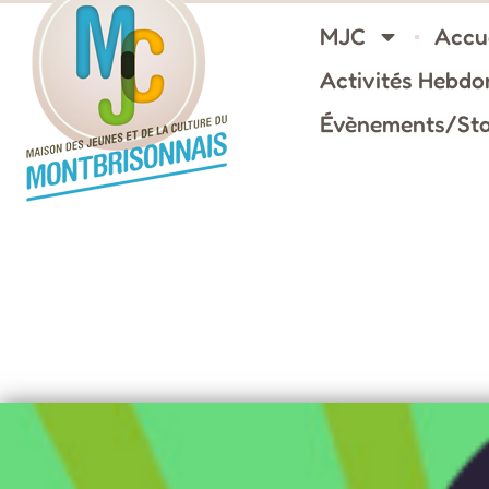
MJC
Accue
Activités Hebd
Évènements/st