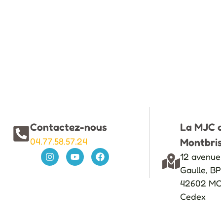
Contactez-nous
La MJC 
04.77.58.57.24
Montbri
12 avenue
Gaulle, B
42602 M
Cedex