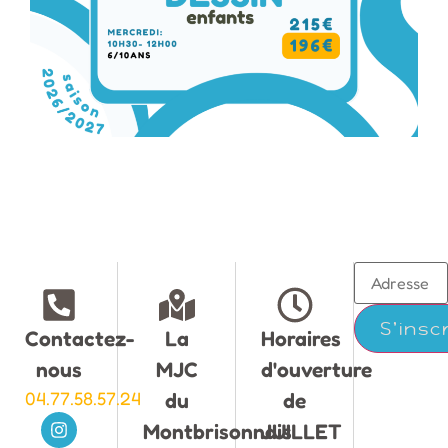
Contactez-
La
Horaires
nous
MJC
d'ouverture
04.77.58.57.24
du
de
Montbrisonnais
JUILLET