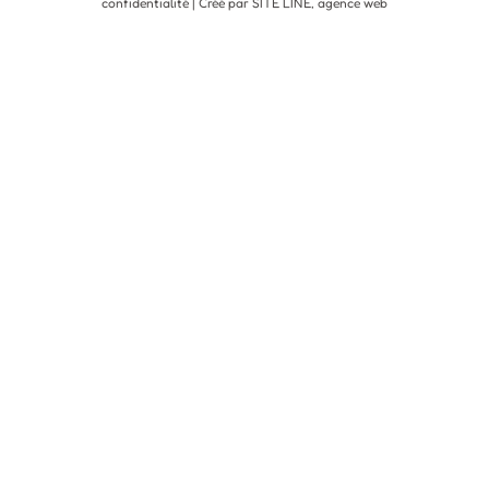
confidentialité
| Créé par SITE LINE,
agence web