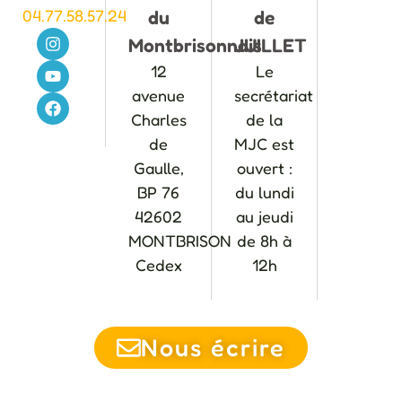
04.77.58.57.24
du
de
Montbrisonnais
JUILLET
12
Le
avenue
secrétariat
Charles
de la
de
MJC est
Gaulle,
ouvert :
BP 76
du lundi
42602
au jeudi
MONTBRISON
de 8h à
Cedex
12h
Nous écrire